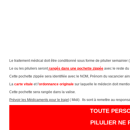
Le traitement médical doit être conditionné sous forme de pilulier semainier 
Le ou les piluliers seront
rangés dans une pochette zippée
avec le reste du t
Cette pochette zippée sera identifiée avec le NOM, Prénom du vacancier ainsi 
La
carte vitale
et l'
ordonnance originale
sur laquelle le médecin doit mentio
Cette pochette sera rangée dans la valise.
Prévoir les Médicaments pour le trajet
( Midi) . Ils sont à remettre au respons
TOUTE PERSO
PILULIER NE